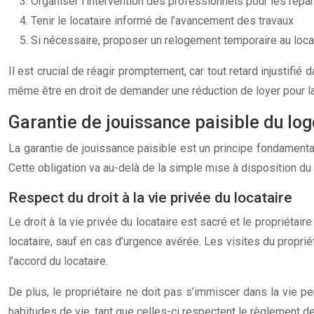
Organiser l’intervention des professionnels pour les répa
Tenir le locataire informé de l’avancement des travaux
Si nécessaire, proposer un relogement temporaire au loca
Il est crucial de réagir promptement, car tout retard injustifi
même être en droit de demander une réduction de loyer pour la 
Garantie de jouissance paisible du lo
La garantie de jouissance paisible est un principe fondamental 
Cette obligation va au-delà de la simple mise à disposition du 
Respect du droit à la vie privée du locataire
Le droit à la vie privée du locataire est sacré et le propriétai
locataire, sauf en cas d’urgence avérée. Les visites du propr
l’accord du locataire.
De plus, le propriétaire ne doit pas s’immiscer dans la vie pe
habitudes de vie, tant que celles-ci respectent le règlement 