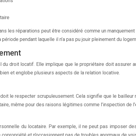
rations
taire
é dans les réparations peut être considéré comme un manquement a
période pendant laquelle il n’a pas pu jouir pleinement du logem
gement
du droit locatif. Elle implique que le propriétaire doit assurer a
bien et englobe plusieurs aspects de la relation locative.
re doit le respecter scrupuleusement. Cela signifie que le baille
iétaire, même pour des raisons légitimes comme l’inspection de l
rsonnelle du locataire. Par exemple, il ne peut pas imposer des 
de copropriété et n’occasionnent pas de troubles anormaux de voi